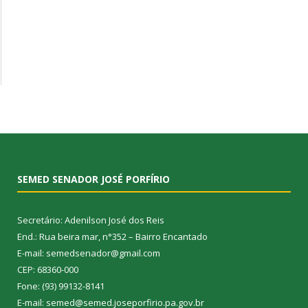
SEMED SENADOR JOSÉ PORFÍRIO
Secretário: Adenilson José dos Reis
End.: Rua beira mar, n°352 – Bairro Encantado
E-mail: semedsenador@gmail.com
CEP: 68360-000
Fone: (93) 99132-8141
E-mail: semed@semed.joseporfirio.pa.gov.br