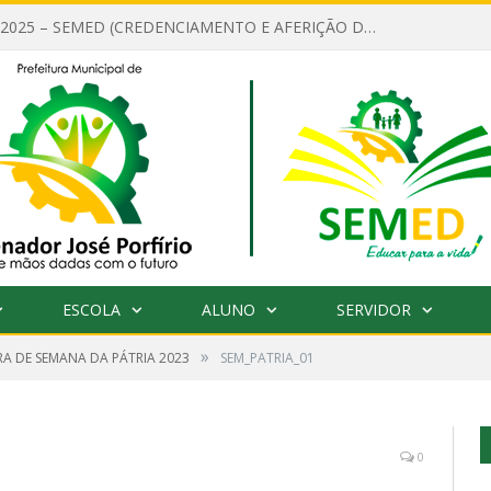
EDITAL Nº 001/2025 – SEMED (CREDENCIAMENTO E AFERIÇÃO DE CRITÉRIOS TÉCNICOS DE MÉRITO E DESEMPENHO PARA PROVIMENTO DO CARGO OU FUNÇÃO DE GESTOR ESCOLAR DAS UNIDADES DE ENSINO DA REDE MUNICIPAL DE SENADOR JO)
ESCOLA
ALUNO
SERVIDOR
»
A DE SEMANA DA PÁTRIA 2023
SEM_PATRIA_01
0