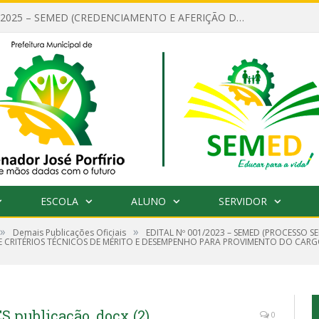
EDITAL Nº 001/2025 – SEMED (CREDENCIAMENTO E AFERIÇÃO DE CRITÉRIOS TÉCNICOS DE MÉRITO E DESEMPENHO PARA PROVIMENTO DO CARGO OU FUNÇÃO DE GESTOR ESCOLAR DAS UNIDADES DE ENSINO DA REDE MUNICIPAL DE SENADOR JO)
ESCOLA
ALUNO
SERVIDOR
»
»
Demais Publicações Oficiais
EDITAL Nº 001/2023 – SEMED (PROCESSO 
 CRITÉRIOS TÉCNICOS DE MÉRITO E DESEMPENHO PARA PROVIMENTO DO CARG
publicação .docx (2)
0